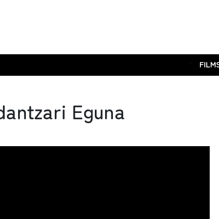
.
FILM
dantzari Eguna