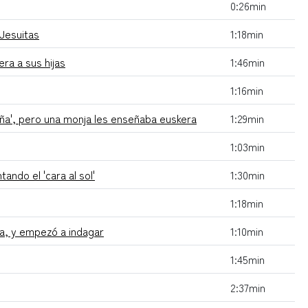
0:26min
 Jesuitas
1:18min
ra a sus hijas
1:46min
1:16min
aña', pero una monja les enseñaba euskera
1:29min
1:03min
ndo el 'cara al sol'
1:30min
1:18min
ana, y empezó a indagar
1:10min
1:45min
2:37min