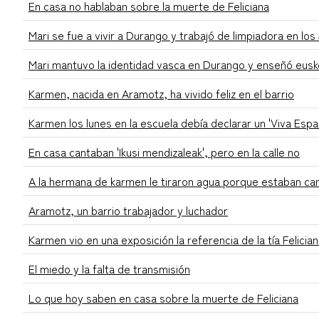
En casa no hablaban sobre la muerte de Feliciana
Mari se fue a vivir a Durango y trabajó de limpiadora en los
Mari mantuvo la identidad vasca en Durango y enseñó euske
Karmen, nacida en Aramotz, ha vivido feliz en el barrio
Karmen los lunes en la escuela debía declarar un 'Viva Esp
En casa cantaban 'Ikusi mendizaleak', pero en la calle no
A la hermana de karmen le tiraron agua porque estaban canta
Aramotz, un barrio trabajador y luchador
Karmen vio en una exposición la referencia de la tía Felici
El miedo y la falta de transmisión
Lo que hoy saben en casa sobre la muerte de Feliciana