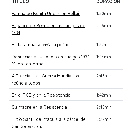
TÍTULO
DURACIÓN
Familia de Benita Uribarren Bollaín
1:50min
El padre de Benita en las huelgas de
2:16min
1934
En la familia se vivía la política
1:37min
Denuncian a su abuelo en huelgas 1934.
1:04min
Muere enfermo.
A Francia. La II Guerra Mundial los
2:48min
reúne a todos
En el PCE y en la Resistencia
1:42min
Su madre en la Resistencia
2:46min
El tío Santi, del maquis a la cárcel de
0:22min
San Sebastian.