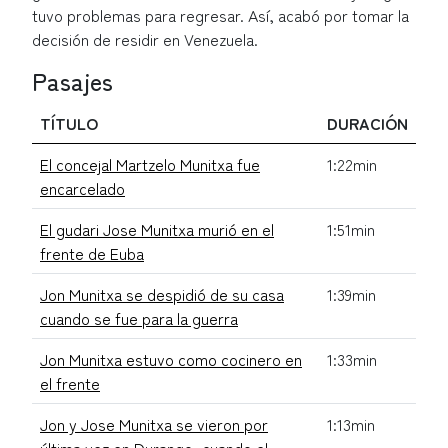
tuvo problemas para regresar. Así, acabó por tomar la
decisión de residir en Venezuela.
Pasajes
TÍTULO
DURACIÓN
El concejal Martzelo Munitxa fue
1:22min
encarcelado
El gudari Jose Munitxa murió en el
1:51min
frente de Euba
Jon Munitxa se despidió de su casa
1:39min
cuando se fue para la guerra
Jon Munitxa estuvo como cocinero en
1:33min
el frente
Jon y Jose Munitxa se vieron por
1:13min
última vez en Durango, cuando el