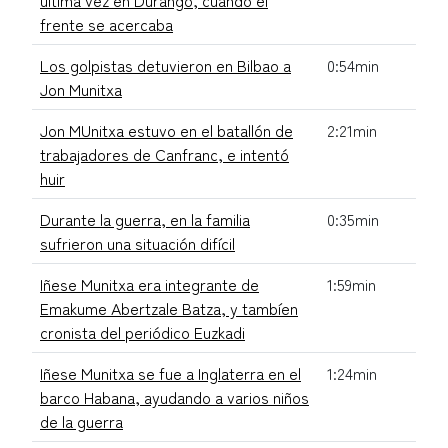
frente se acercaba
Los golpistas detuvieron en Bilbao a
0:54min
Jon Munitxa
Jon MUnitxa estuvo en el batallón de
2:21min
trabajadores de Canfranc, e intentó
huir
Durante la guerra, en la familia
0:35min
sufrieron una situación difícil
Iñese Munitxa era integrante de
1:59min
Emakume Abertzale Batza, y tambíen
cronista del periódico Euzkadi
Iñese Munitxa se fue a Inglaterra en el
1:24min
barco Habana, ayudando a varios niños
de la guerra