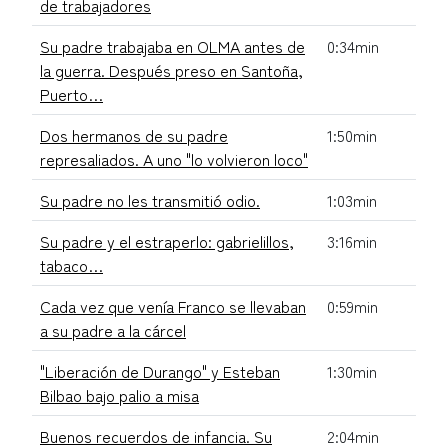
de trabajadores
Su padre trabajaba en OLMA antes de
0:34min
la guerra. Después preso en Santoña,
Puerto…
Dos hermanos de su padre
1:50min
represaliados. A uno "lo volvieron loco"
Su padre no les transmitió odio.
1:03min
Su padre y el estraperlo: gabrielillos,
3:16min
tabaco…
Cada vez que venía Franco se llevaban
0:59min
a su padre a la cárcel
"Liberación de Durango" y Esteban
1:30min
Bilbao bajo palio a misa
Buenos recuerdos de infancia. Su
2:04min