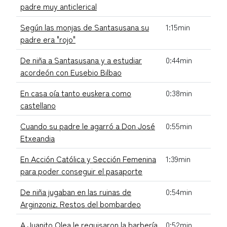
padre muy anticlerical
Según las monjas de Santasusana su
1:15min
padre era "rojo"
De niña a Santasusana y a estudiar
0:44min
acordeón con Eusebio Bilbao
En casa oía tanto euskera como
0:38min
castellano
Cuando su padre le agarró a Don José
0:55min
Etxeandia
En Acción Católica y Sección Femenina
1:39min
para poder conseguir el pasaporte
De niña jugaban en las ruinas de
0:54min
Arginzoniz. Restos del bombardeo
A Juanito Olea le requisaron la barbería
0:52min