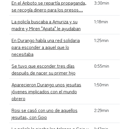
En el Anboto se repartía propaganda,
3:30min
se recogía dinero para los presos…
La policía buscaba a Amuriza y su
1:18min
madre y Miren "Apata" le ayudaban
En Durango había una red solidaria
1:25min
para esconder a aquel que lo
necesitaba
Se tuvo que esconder tres días
0:55min
después de nacer su primer hijo
Aparecieron Durango unos jesuitas
1:50min
jóvenes implicados con el mundo
obrero
Rosi se casó con uno de aquellos
2:29min
jesuitas, con Goio
La policía le pisaba los talones a Goio y
1:47min