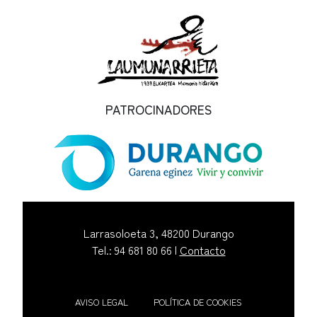
PATROCINADORES
Larrasoloeta 3, 48200 Durango
Tel.: 94 681 80 66 |
Contacto
AVISO LEGAL
POLÍTICA DE COOKIES