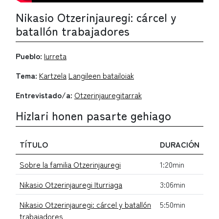
Nikasio Otzerinjauregi: cárcel y
batallón trabajadores
Pueblo:
Iurreta
Tema:
Kartzela
Langileen batailoiak
Entrevistado/a:
Otzerinjauregitarrak
Hizlari honen pasarte gehiago
TÍTULO
DURACIÓN
Sobre la familia Otzerinjauregi
1:20min
Nikasio Otzerinjauregi Iturriaga
3:06min
Nikasio Otzerinjauregi: cárcel y batallón
5:50min
trabajadores