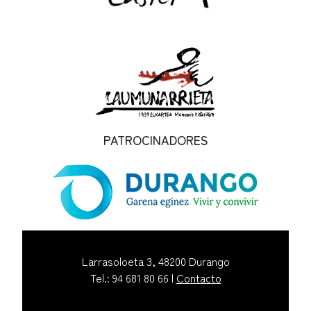
PATROCINADORES
Larrasoloeta 3, 48200 Durango
Tel.: 94 681 80 66 |
Contacto