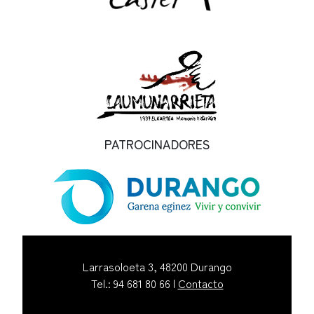
PATROCINADORES
Larrasoloeta 3, 48200 Durango
Tel.: 94 681 80 66 |
Contacto