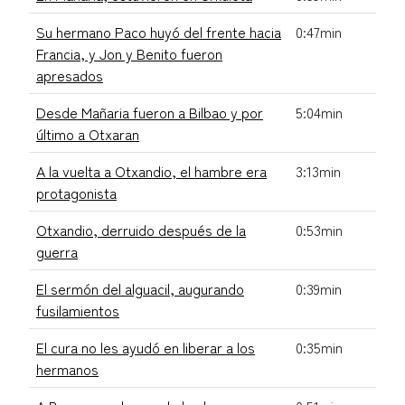
Su hermano Paco huyó del frente hacia
0:47min
Francia, y Jon y Benito fueron
apresados
Desde Mañaria fueron a Bilbao y por
5:04min
último a Otxaran
A la vuelta a Otxandio, el hambre era
3:13min
protagonista
Otxandio, derruido después de la
0:53min
guerra
El sermón del alguacil, augurando
0:39min
fusilamientos
El cura no les ayudó en liberar a los
0:35min
hermanos