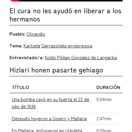
El cura no les ayudó en liberar a los
hermanos
Pueblo:
Otxandio
Tema:
Kartzela
Gerraosteko errepresioa
Entrevistado/a:
Koldo Pildain Gonzalez de Langarika
Hizlari honen pasarte gehiago
TÍTULO
DURACIÓN
Una bomba cayó en su huerta el 22 de
5:04min
julio de 1936
Después huyeron a Goierri y Mañaria
2:47min
En Mañaria, estuvieron en Urkuleta
0:59min