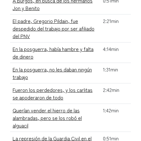
A Burgos, en busca de los hermanos
0:51min
Jon y Benito
El padre, Gregorio Pildain, fue
2:21min
despedido del trabajo por ser afiliado
del PNV
En la posguerra, había hambre y falta
4:14min
de dinero
En la posguerra, no les daban ningún
1:31min
trabajo
Fueron los perdedores, y los carlitas
2:42min
se apoderaron de todo
Querían vender el hierro de las
1:42min
alambradas, pero se los robó el
alguacil
La represión de la Guardia Civil en el
0:51min