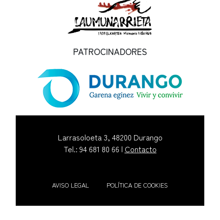
PATROCINADORES
Larrasoloeta 3, 48200 Durango
Tel.: 94 681 80 66 |
Contacto
AVISO LEGAL
POLÍTICA DE COOKIES