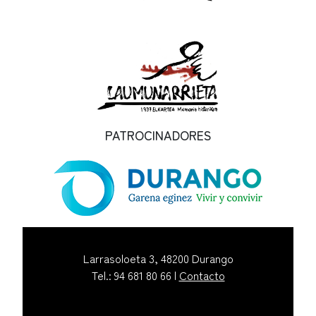
PATROCINADORES
Larrasoloeta 3, 48200 Durango
Tel.: 94 681 80 66 |
Contacto