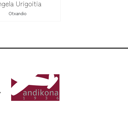
gela Urigoitia
Otxandio