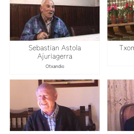
Sebastian Astola
Txom
Ajuriagerra
Otxandio