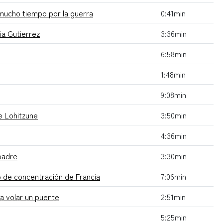
 mucho tiempo por la guerra
0:41min
ia Gutierrez
3:36min
6:58min
1:48min
9:08min
e Lohitzune
3:50min
4:36min
 padre
3:30min
o de concentración de Francia
7:06min
a volar un puente
2:51min
5:25min