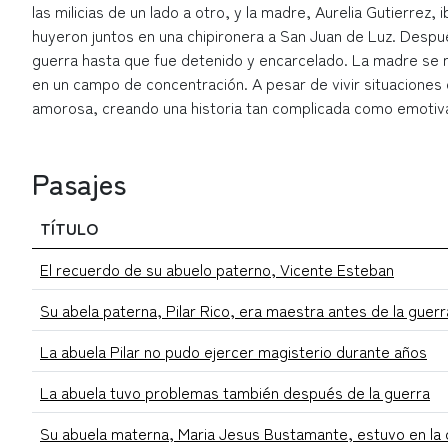
las milicias de un lado a otro, y la madre, Aurelia Gutierrez
huyeron juntos en una chipironera a San Juan de Luz. Después
guerra hasta que fue detenido y encarcelado. La madre se m
en un campo de concentración. A pesar de vivir situaciones d
amorosa, creando una historia tan complicada como emotiv
Pasajes
TÍTULO
El recuerdo de su abuelo paterno, Vicente Esteban
Su abela paterna, Pilar Rico, era maestra antes de la guerr
La abuela Pilar no pudo ejercer magisterio durante años
La abuela tuvo problemas también después de la guerra
Su abuela materna, Maria Jesus Bustamante, estuvo en la 