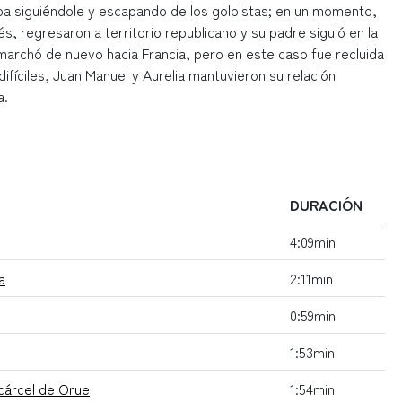
, iba siguiéndole y escapando de los golpistas; en un momento,
, regresaron a territorio republicano y su padre siguió en la
archó de nuevo hacia Francia, pero en este caso fue recluida
ifíciles, Juan Manuel y Aurelia mantuvieron su relación
a.
DURACIÓN
4:09min
a
2:11min
0:59min
1:53min
cárcel de Orue
1:54min