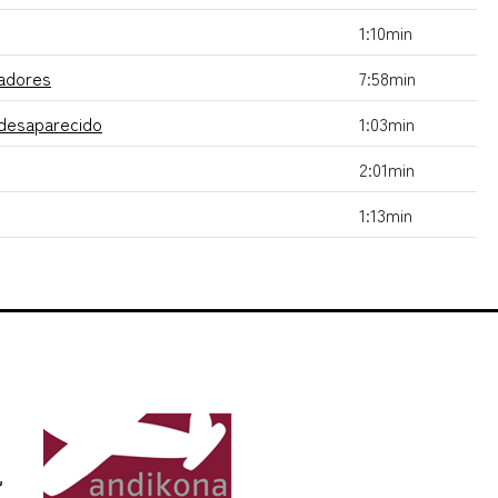
1:10min
jadores
7:58min
a desaparecido
1:03min
2:01min
1:13min