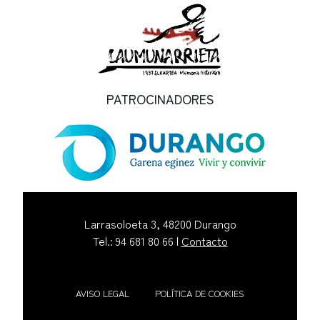
PATROCINADORES
Larrasoloeta 3, 48200 Durango
Tel.: 94 681 80 66 |
Contacto
AVISO LEGAL
POLÍTICA DE COOKIES