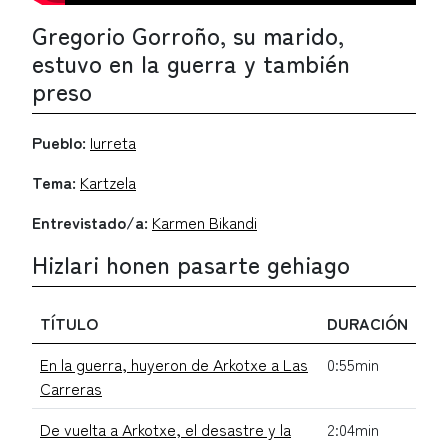
Gregorio Gorroño, su marido,
estuvo en la guerra y también
preso
Pueblo:
Iurreta
Tema:
Kartzela
Entrevistado/a:
Karmen Bikandi
Hizlari honen pasarte gehiago
TÍTULO
DURACIÓN
En la guerra, huyeron de Arkotxe a Las
0:55min
Carreras
De vuelta a Arkotxe, el desastre y la
2:04min