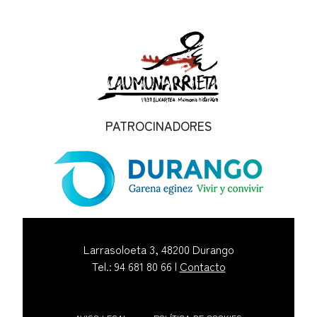
PATROCINADORES
Larrasoloeta 3, 48200 Durango
Tel.: 94 681 80 66 |
Contacto