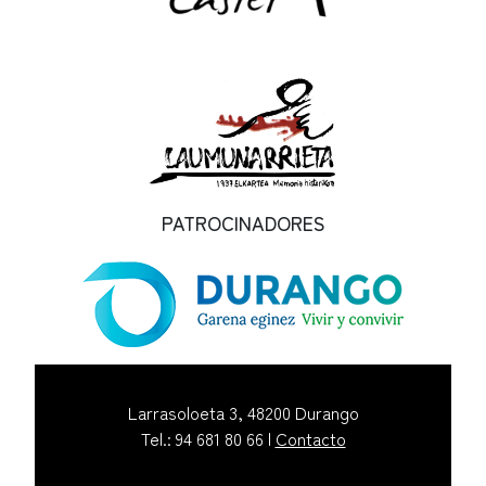
PATROCINADORES
Larrasoloeta 3, 48200 Durango
Tel.: 94 681 80 66 |
Contacto