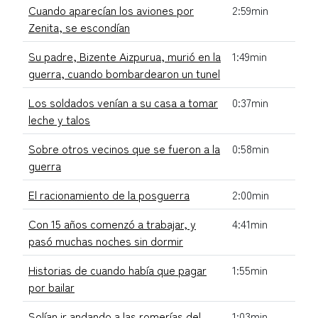
Cuando aparecían los aviones por
2:59min
Zenita, se escondían
Su padre, Bizente Aizpurua, murió en la
1:49min
guerra, cuando bombardearon un tunel
Los soldados venían a su casa a tomar
0:37min
leche y talos
Sobre otros vecinos que se fueron a la
0:58min
guerra
El racionamiento de la posguerra
2:00min
Con 15 años comenzó a trabajar, y
4:41min
pasó muchas noches sin dormir
Historias de cuando había que pagar
1:55min
por bailar
Solían ir andando a las romerías del
1:03min