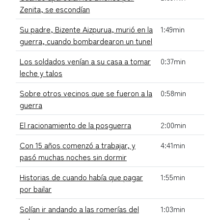
Zenita, se escondían
Su padre, Bizente Aizpurua, murió en la
1:49min
guerra, cuando bombardearon un tunel
Los soldados venían a su casa a tomar
0:37min
leche y talos
Sobre otros vecinos que se fueron a la
0:58min
guerra
El racionamiento de la posguerra
2:00min
Con 15 años comenzó a trabajar, y
4:41min
pasó muchas noches sin dormir
Historias de cuando había que pagar
1:55min
por bailar
Solían ir andando a las romerías del
1:03min