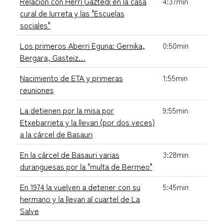
Relación con Herri Gaztedi en la casa
4:37min
cural de Iurreta y las "Escuelas
sociales"
Los primeros Aberri Eguna: Gernika,
0:50min
Bergara, Gasteiz…
Nacimiento de ETA y primeras
1:55min
reuniones
La detienen por la misa por
9:55min
Etxebarrieta y la llevan (por dos veces)
a la cárcel de Basauri
En la cárcel de Basauri varias
3:28min
duranguesas por la "multa de Bermeo"
En 1974 la vuelven a detener con su
5:45min
hermano y la llevan al cuartel de La
Salve