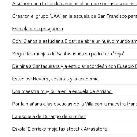
A su hermana Lorea le cambian el nombre en las escuelas d
Crearon el grupo "JAA" en la escuela de San Francisco par
Escuela de la posguerra
Con 12 años a estudiar a Eibar: se abre un nuevo mundo an
Según las monjas de Santasusana su padre era "rojo"
De niña a Santasusana y a estudiar acordeón con Eusebio 
Estudios: Nevers, Jesuitas y la academia
Una maestra muy dura en la escuela de Arriandi
Por la mañana a las escuelas de la Villa con la maestra franq
La escuela de Durango de su niñez
Eskola: Elorrioko moja faxistetatik Arrasatera