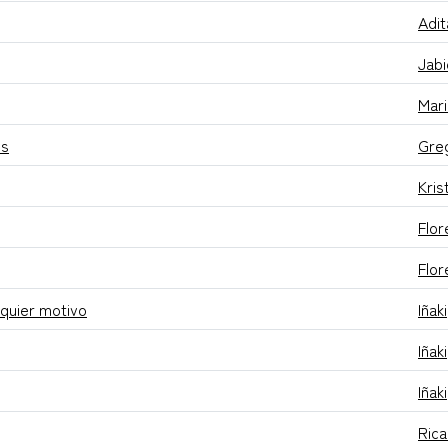
Adit
Jabi
Mar
es
Gre
Kris
Flor
Flor
lquier motivo
Iñaki
Iñaki
Iñaki
Ric