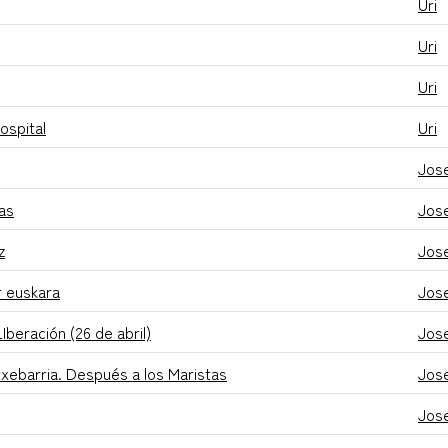
Uri
Uri
Uri
ospital
Uri
Jose
tas
Jose
z
Jose
r euskara
Jose
LIberación (26 de abril)
Jose
txebarria. Después a los Maristas
Jose
Jose