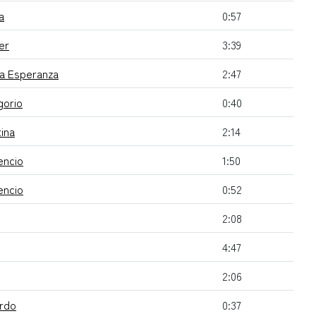
a
0:57
er
3:39
ia Esperanza
2:47
gorio
0:40
tina
2:14
encio
1:50
encio
0:52
2:08
4:47
2:06
ardo
0:37