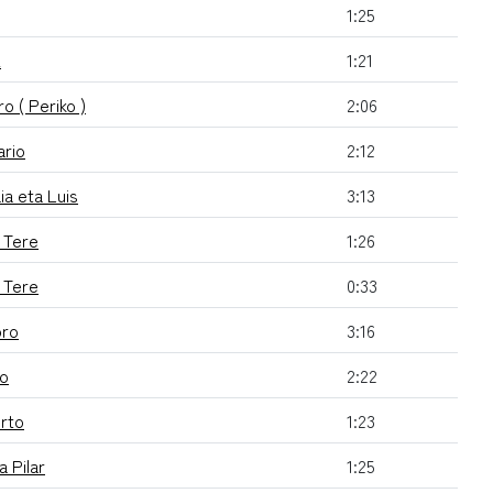
1:25
x
1:21
o ( Periko )
2:06
ario
2:12
a eta Luis
3:13
 Tere
1:26
 Tere
0:33
oro
3:16
do
2:22
rto
1:23
a Pilar
1:25