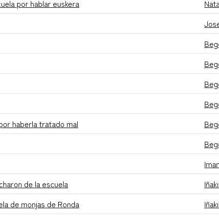
cuela por hablar euskera
Nata
Jose
Beg
Beg
Beg
Beg
por haberla tratado mal
Beg
Beg
Iman
charon de la escuela
Iñak
cuela de monjas de Ronda
Iñak