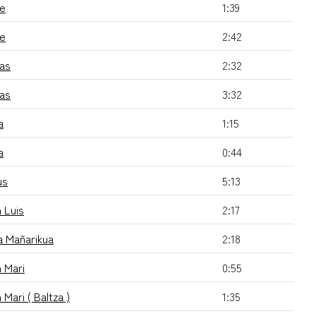
te
1:39
te
2:42
as
2:32
as
3:32
a
1:15
a
0:44
us
5:13
 Luis
2:17
a Mañarikua
2:18
 Mari
0:55
 Mari ( Baltza )
1:35