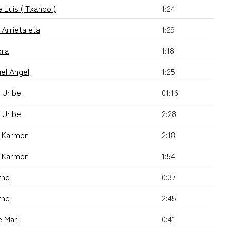
 Luis ( Txanbo )
1:24
 Arrieta eta
1:29
ora
1:18
el Angel
1:25
r Uribe
01:16
r Uribe
2:28
i Karmen
2:18
i Karmen
1:54
rne
0:37
rne
2:45
 Mari
0:41