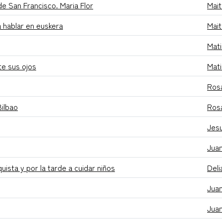
e San Francisco. Maria Flor
Mai
a hablar en euskera
Mai
Mati
te sus ojos
Mati
Ros
Bilbao
Ros
Jes
Juan
uista y por la tarde a cuidar niños
Deli
Juan
Juan