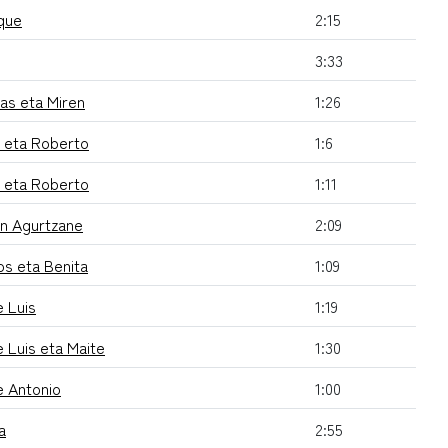
que
2:15
3:33
as eta Miren
1:26
 eta Roberto
1:6
 eta Roberto
1:11
en Agurtzane
2:09
os eta Benita
1:09
 Luis
1:19
 Luis eta Maite
1:30
e Antonio
1:00
a
2:55