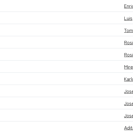
Enri
Luis
Tom
Rosi
Rosi
Mir
Karl
Jose
Jose
Jos
Adit