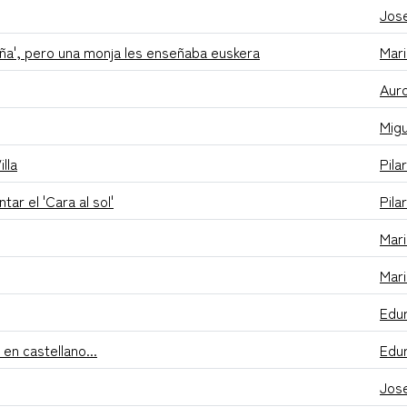
Jose
aña', pero una monja les enseñaba euskera
Mari
Aur
Migu
lla
Pila
ar el 'Cara al sol'
Pila
Mar
Mar
Edu
en castellano...
Edu
Jose