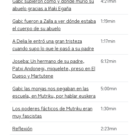
Gabi: supieron cómo y dónde murió su
4:21min
abuelo gracias a Iñaki Egaña
Gabi: fueron a Zalla a ver dónde estaba
1:19min
el cuerpo de su abuelo
A Delia le entró una gran tristeza
1:17min
cuando supo lo que le pasó a su padre
Joseba: Un hermano de su padre,
6:12min
Patxi Andonegi, miquelete, preso en El
Dueso y Martutene
Gabi: las monjas nos pegaban en las
5:00min
escuela, en Mutriku, por hablar euskera
Los poderes fácticos de Mutriku eran
1:30min
muy fascistas
Reflexión
2:23min