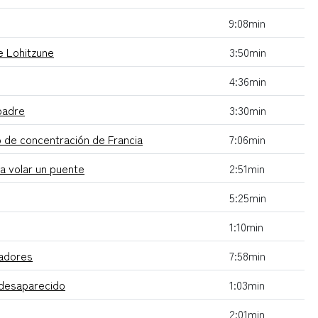
9:08min
e Lohitzune
3:50min
4:36min
 padre
3:30min
o de concentración de Francia
7:06min
a volar un puente
2:51min
5:25min
1:10min
jadores
7:58min
a desaparecido
1:03min
2:01min