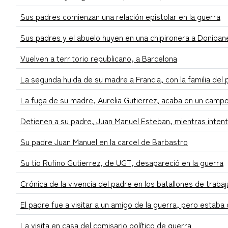
Sus padres comienzan una relación epistolar en la guerra
Sus padres y el abuelo huyen en una chipironera a Doniban
Vuelven a territorio republicano, a Barcelona
La segunda huida de su madre a Francia, con la familia del
La fuga de su madre, Aurelia Gutierrez, acaba en un camp
Detienen a su padre, Juan Manuel Esteban, mientras intent
Su padre Juan Manuel en la carcel de Barbastro
Su tio Rufino Gutierrez, de UGT, desapareció en la guerra
Crónica de la vivencia del padre en los batallones de traba
El padre fue a visitar a un amigo de la guerra, pero estab
La visita en casa del comisario político de guerra