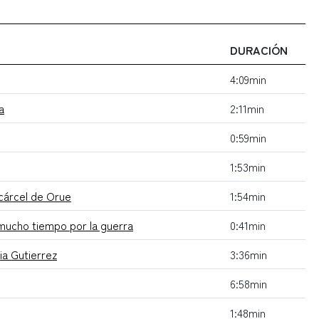
DURACIÓN
4:09min
a
2:11min
0:59min
1:53min
cárcel de Orue
1:54min
 mucho tiempo por la guerra
0:41min
ia Gutierrez
3:36min
6:58min
1:48min