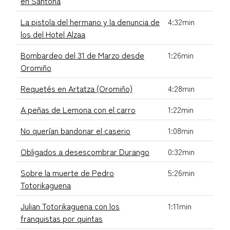
en Santoña
La pistola del hermano y la denuncia de
4:32min
los del Hotel Alzaa
Bombardeo del 31 de Marzo desde
1:26min
Oromiño
Requetés en Artatza (Oromiño)
4:28min
A peñas de Lemona con el carro
1:22min
No querían bandonar el caserio
1:08min
Obligados a desescombrar Durango
0:32min
Sobre la muerte de Pedro
5:26min
Totorikaguena
Julian Totorikaguena con los
1:11min
franquistas por quintas