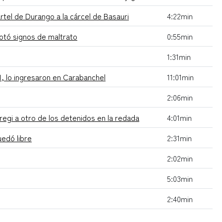
tel de Durango a la cárcel de Basauri
4:22min
notó signos de maltrato
0:55min
1:31min
81, lo ingresaron en Carabanchel
11:01min
2:06min
egi a otro de los detenidos en la redada
4:01min
uedó libre
2:31min
2:02min
5:03min
2:40min