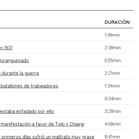
DURACIÓN
1:49min
en 1937
2:38min
 Duranguesado
0:55min
n durante la guerra
2:21min
 batallones de trabajadores
1:34min
0:34min
y estaba enfadado por ello
3:28min
manifestación a favor de Txiki y Otaegi
4:08min
5 primeros días sufrió un maltrato muy grave
8:41min