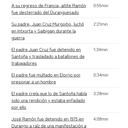
A su regreso de Francia, aitite Ramón
0:55min
fue desterrado del Duranguesado
Su padre, Juan Cruz Murgoitio, luchó
2:21min
en Intxorta y Saibigain durante la
guerra
El padre Juan Cruz fue detenido en
1:34min
Santoña y trasladado a batallones de
trabajadores
El padre fue multado en Elorrio por
0:34min
presionar a un hombre
El padre creía que lo de Santoña había
3:28min
sido una rendición y estaba enfadado
por ello
José Ramón fue detenido en 1975 en
4:08min
Durango a raíz de una manifestación a