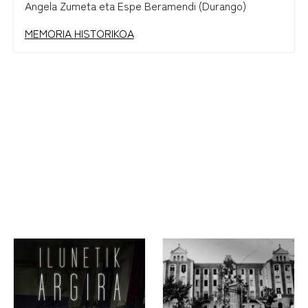
Angela Zumeta eta Espe Beramendi (Durango)
MEMORIA HISTORIKOA