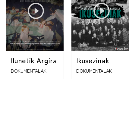
Ilunetik Argira
Ikusezinak
DOKUMENTALAK
DOKUMENTALAK