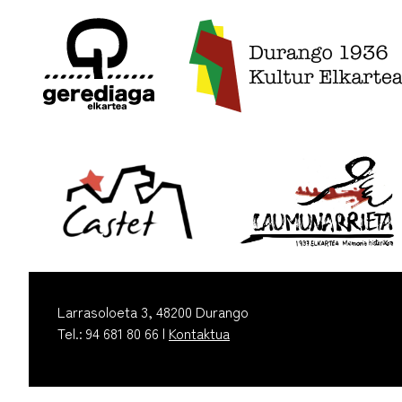
Larrasoloeta 3, 48200 Durango
Tel.: 94 681 80 66 |
Kontaktua