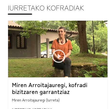
IURRETAKO KOFRADIAK
Miren Arroitajauregi, kofradi
bizitzaren garrantziaz
Miren Arroitajauregi (Iurreta)