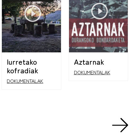
Iurretako
Aztarnak
kofradiak
DOKUMENTALAK
DOKUMENTALAK