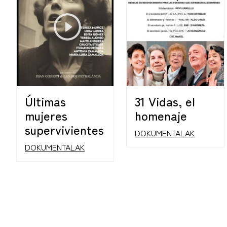
Últimas
31 Vidas, el
mujeres
homenaje
supervivientes
DOKUMENTALAK
DOKUMENTALAK