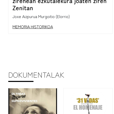
zirenean ezkutalekura joaten ziren
Zenitan
Joxe Aizpurua Murgoitio (Elorrio)
MEMORIA HISTORIKOA
DOKUMENTALAK