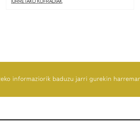
IURRETAKO KOFRADIAK
ko informaziorik baduzu jarri gurekin harrema