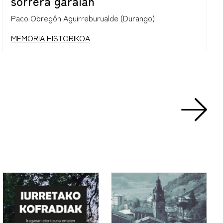
sorrera garaian
Paco Obregón Aguirreburualde (Durango)
MEMORIA HISTORIKOA