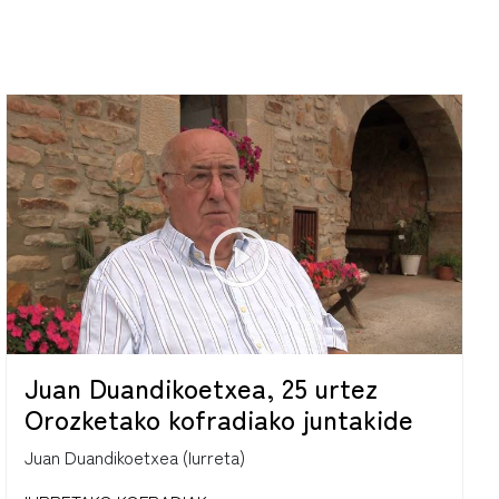
Juan Duandikoetxea, 25 urtez
Orozketako kofradiako juntakide
Juan Duandikoetxea (Iurreta)