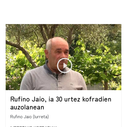
Rufino Jaio, ia 30 urtez kofradien
auzolanean
Rufino Jaio (Iurreta)