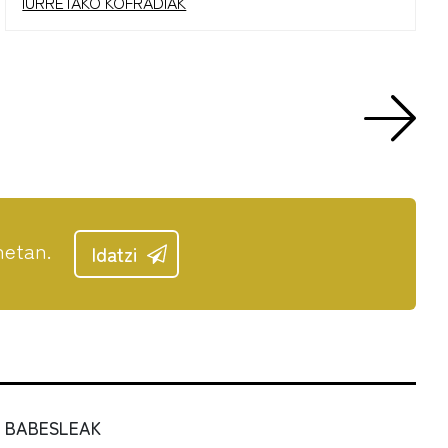
IURRETAKO KOFRADIAK
netan.
Idatzi
BABESLEAK