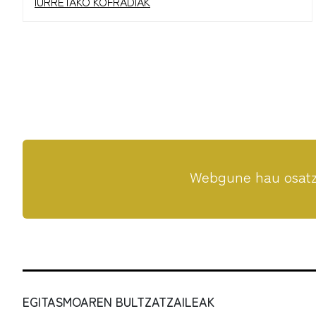
IURRETAKO KOFRADIAK
Webgune hau osatze
EGITASMOAREN BULTZATZAILEAK