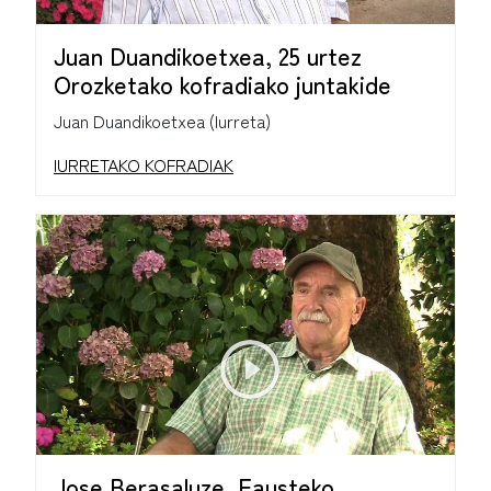
Juan Duandikoetxea, 25 urtez
Orozketako kofradiako juntakide
Juan Duandikoetxea (Iurreta)
IURRETAKO KOFRADIAK
Jose Berasaluze, Fausteko