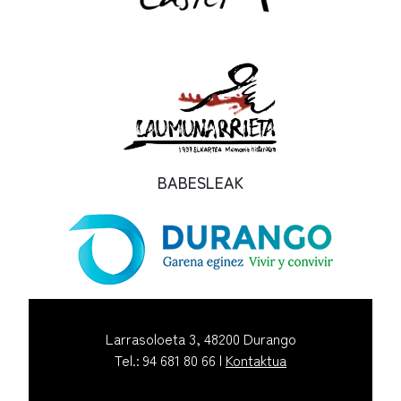
BABESLEAK
Larrasoloeta 3, 48200 Durango
Tel.: 94 681 80 66 |
Kontaktua