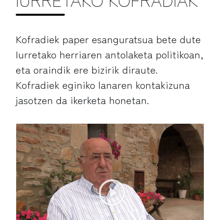
Kofradiek paper esanguratsua bete dute
Iurretako herriaren antolaketa politikoan,
eta oraindik ere bizirik diraute.
Kofradiek eginiko lanaren kontakizuna
jasotzen da ikerketa honetan.