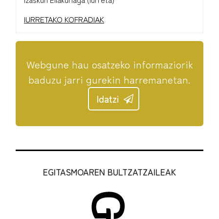
IURRETAKO KOFRADIAK
Webgune hau osatzeko informaziorik
baduzu jarri gurekin harremanetan.
Idatzi
EGITASMOAREN BULTZATZAILEAK