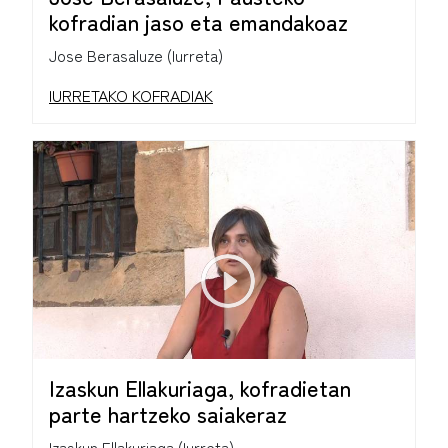
kofradian jaso eta emandakoaz
Jose Berasaluze (Iurreta)
IURRETAKO KOFRADIAK
Izaskun Ellakuriaga, kofradietan
parte hartzeko saiakeraz
Izaskun Ellakuriaga (Iurreta)