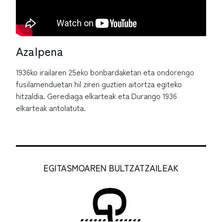
Azalpena
1936ko irailaren 25eko bonbardaketan eta ondorengo
fusilamenduetan hil ziren guztien aitortza egiteko
hitzaldia. Gerediaga elkarteak eta Durango 1936
elkarteak antolatuta.
EGITASMOAREN BULTZATZAILEAK