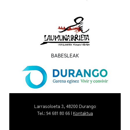
BABESLEAK
Larrasoloeta 3, 48200 Durango
Tel.: 94 681 80 66 |
Kontaktua