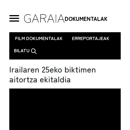
DOKUMENTALAK
.
FILM DOKUMENTALAK
ERREPORTAJEAK
BILATU
Irailaren 25eko biktimen
aitortza ekitaldia