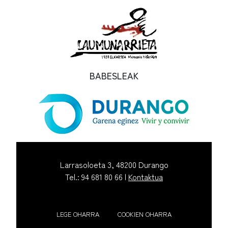
BABESLEAK
Larrasoloeta 3, 48200 Durango
Tel.: 94 681 80 66 |
Kontaktua
LEGE OHARRA
COOKIEN OHARRA