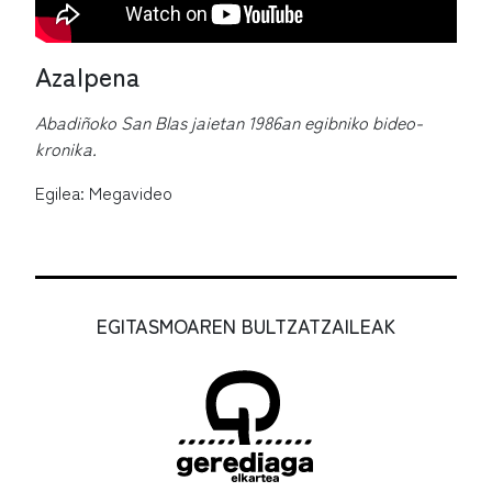
Azalpena
Abadiñoko San Blas jaietan 1986an egibniko bideo-
kronika.
Egilea: Megavideo
EGITASMOAREN BULTZATZAILEAK