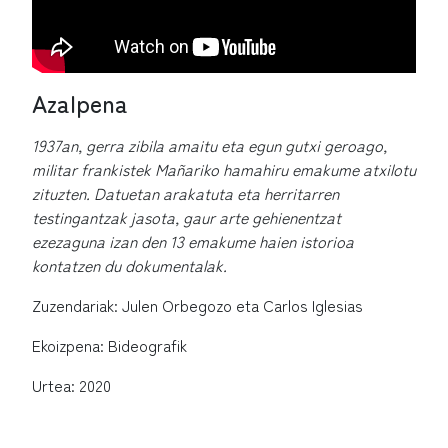
Azalpena
1937an, gerra zibila amaitu eta egun gutxi geroago,
militar frankistek Mañariko hamahiru emakume atxilotu
zituzten. Datuetan arakatuta eta herritarren
testingantzak jasota, gaur arte gehienentzat
ezezaguna izan den 13 emakume haien istorioa
kontatzen du dokumentalak.
Zuzendariak: Julen Orbegozo eta Carlos Iglesias
Ekoizpena: Bideografik
Urtea: 2020