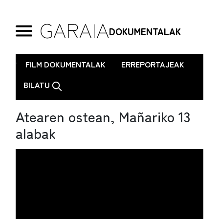
DOKUMENTALAK
.
FILM DOKUMENTALAK
ERREPORTAJEAK
BILATU
Atearen ostean, Mañariko 13
alabak