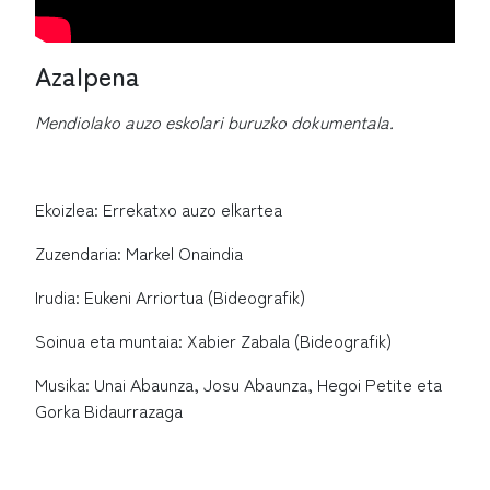
Azalpena
Mendiolako auzo eskolari buruzko dokumentala.
Ekoizlea: Errekatxo auzo elkartea
Zuzendaria: Markel Onaindia
Irudia: Eukeni Arriortua (Bideografik)
Soinua eta muntaia: Xabier Zabala (Bideografik)
Musika: Unai Abaunza, Josu Abaunza, Hegoi Petite eta
Gorka Bidaurrazaga