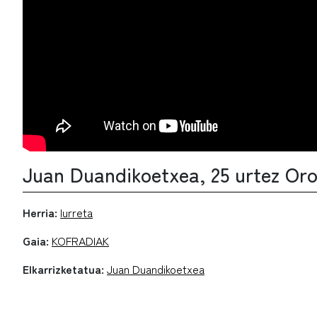
Juan Duandikoetxea, 25 urtez Oro
Herria:
Iurreta
Gaia:
KOFRADIAK
Elkarrizketatua:
Juan Duandikoetxea