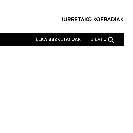
IURRETAKO KOFRADIAK
.
ELKARRIZKETATUAK
BILATU