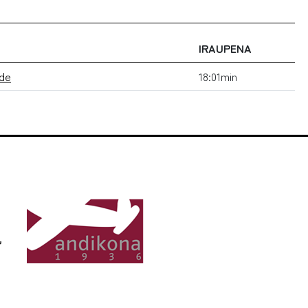
IRAUPENA
ide
18:01min