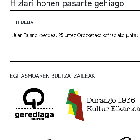
Hizlari honen pasarte gehiago
TITULUA
Juan Duandikoetxea, 25 urtez Orozketako kofradiako juntak
EGITASMOAREN BULTZATZAILEAK