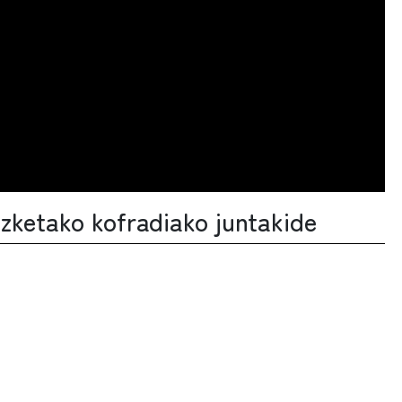
zketako kofradiako juntakide