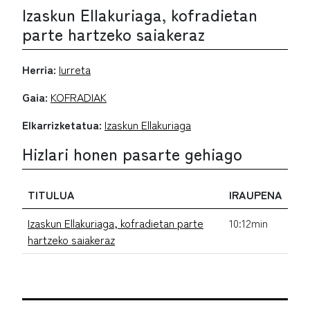
Izaskun Ellakuriaga, kofradietan
parte hartzeko saiakeraz
Herria:
Iurreta
Gaia:
KOFRADIAK
Elkarrizketatua:
Izaskun Ellakuriaga
Hizlari honen pasarte gehiago
TITULUA
IRAUPENA
Izaskun Ellakuriaga, kofradietan parte
10:12min
hartzeko saiakeraz