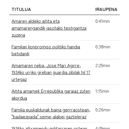
TITULUA
IRAUPENA
Amaren aldeko aitita eta
0:41min
amamarengandik jasotako testigantza
zuzena
Familian konpromiso politiko handia
0:38min
betidanik
Amamaren neba, Jose Mari Agirre,
2:29min
1934ko urriko greban guardia zibilak hil 17
urtegaz
Aitita amamek Errepublika garaiaz zuten
1:15min
akordua
Familia euskaldunak baina gerrraostean,
0:26min
"badaezpada" seme-alabei gazteleraz
1936ko altxamendu militarraren ostean
4:09min