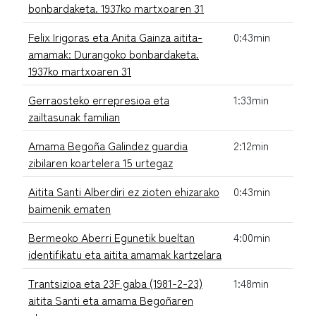
bonbardaketa. 1937ko martxoaren 31
Felix Irigoras eta Anita Gainza aitita-
0:43min
amamak: Durangoko bonbardaketa.
1937ko martxoaren 31
Gerraosteko errepresioa eta
1:33min
zailtasunak familian
Amama Begoña Galindez guardia
2:12min
zibilaren koartelera 15 urtegaz
Aitita Santi Alberdiri ez zioten ehizarako
0:43min
baimenik ematen
Bermeoko Aberri Egunetik bueltan
4:00min
identifikatu eta aitita amamak kartzelara
Trantsizioa eta 23F gaba (1981-2-23)
1:48min
aitita Santi eta amama Begoñaren