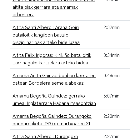
aitita biak gerrara eta amamak
erbestera
Aitita Santi Alberdi: Arana Goiri
2:32min
batailoitik langileen batailoi
disziplinarioak arteko bide luzea
Aitita Felix Irigoras: Kirikiño batailoitik
0:34min
Larrinagako kartzelara arteko bidea
Amama Anita Gainza: bonbardaketaren
0:48min
ostean Bordelera seme alabekaz
Amama Begoña Galindez: gerrako
5:07min
umea. Inglaterrara Habana itsasontzian
Amama Begoña Galindez: Durangoko
2:20min
bonbardaketa. 1937ko martxoaren 31
Aitita Santi Alberdi: Durangoko
2:27min