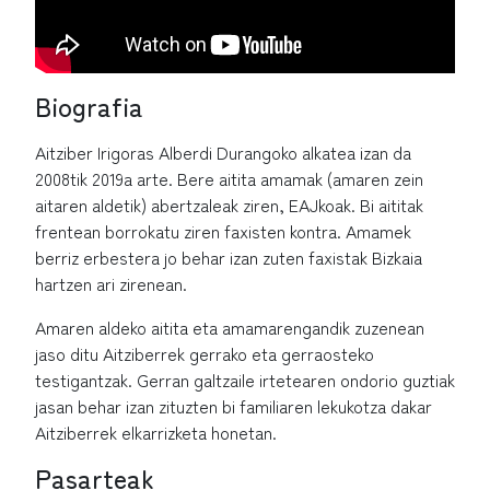
Biografia
Aitziber Irigoras Alberdi Durangoko alkatea izan da
2008tik 2019a arte. Bere aitita amamak (amaren zein
aitaren aldetik) abertzaleak ziren, EAJkoak. Bi aititak
frentean borrokatu ziren faxisten kontra. Amamek
berriz erbestera jo behar izan zuten faxistak Bizkaia
hartzen ari zirenean.
Amaren aldeko aitita eta amamarengandik zuzenean
jaso ditu Aitziberrek gerrako eta gerraosteko
testigantzak. Gerran galtzaile irtetearen ondorio guztiak
jasan behar izan zituzten bi familiaren lekukotza dakar
Aitziberrek elkarrizketa honetan.
Pasarteak