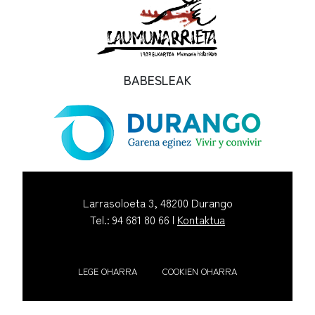
BABESLEAK
Larrasoloeta 3, 48200 Durango
Tel.: 94 681 80 66 |
Kontaktua
LEGE OHARRA
COOKIEN OHARRA