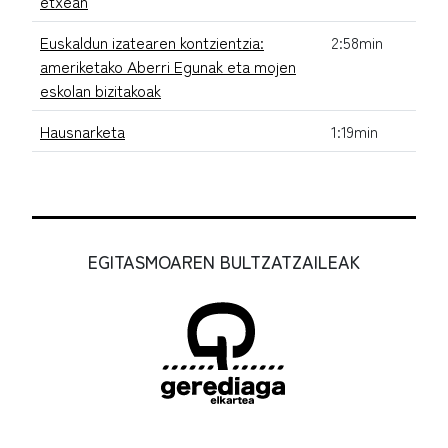
etxean
Euskaldun izatearen kontzientzia:
2:58min
ameriketako Aberri Egunak eta mojen
eskolan bizitakoak
Hausnarketa
1:19min
EGITASMOAREN BULTZATZAILEAK