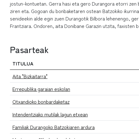
jostun-kontuetan. Gerra hasi eta gero Durangora etorri zen
ziren eta. Gogoan du bonbaketaren ostean Batzokiko ikurrina
senideekin alde egin zuen Durangotik Bilbora lehenengo, ger
Frantziara. Ondoren, aita Donibane Garazin utzita, faxisten be
Pasarteak
TITULUA
Aita "Bizkaitarra"
Errepublika garaian eskolan
Otxandioko bonbardaketaz
Intendentziako mutilak lagun etxean
Familiak Durangoko Batzokiaren ardura