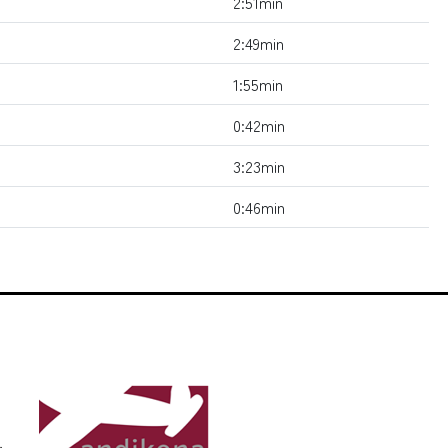
2:51min
2:49min
1:55min
0:42min
3:23min
0:46min