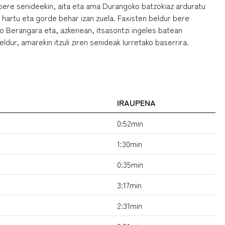
 bere senideekin, aita eta ama Durangoko batzokiaz arduratu
 hartu eta gorde behar izan zuela. Faxisten beldur bere
o Berangara eta, azkenean, itsasontzi ingeles batean
ldur, amarekin itzuli ziren senideak Iurretako baserrira.
IRAUPENA
0:52min
1:30min
0:35min
3:17min
2:31min