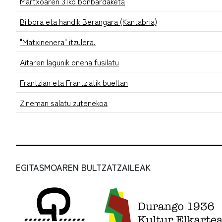
Martxoaren 31ko bonbardaketa
Bilbora eta handik Berangara (Kantabria)
"Matxinenera" itzulera.
Aitaren lagunik onena fusilatu
Frantzian eta Frantziatik bueltan
Zineman salatu zutenekoa
EGITASMOAREN BULTZATZAILEAK