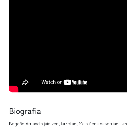
Biografia
Begoñe Arriandin jaio zen, Iurretan, Matxiñena baserrian. Um