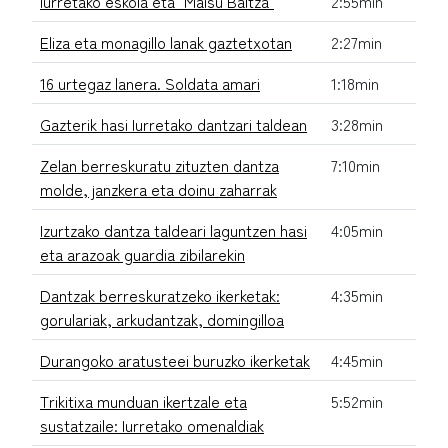
Iurretako eskola eta "Maisu Baltza"
2:55min
Eliza eta monagillo lanak gaztetxotan
2:27min
16 urtegaz lanera. Soldata amari
1:18min
Gazterik hasi Iurretako dantzari taldean
3:28min
Zelan berreskuratu zituzten dantza
7:10min
molde, janzkera eta doinu zaharrak
Izurtzako dantza taldeari laguntzen hasi
4:05min
eta arazoak guardia zibilarekin
Dantzak berreskuratzeko ikerketak:
4:35min
gorulariak, arkudantzak, domingilloa
Durangoko aratusteei buruzko ikerketak
4:45min
Trikitixa munduan ikertzale eta
5:52min
sustatzaile: Iurretako omenaldiak