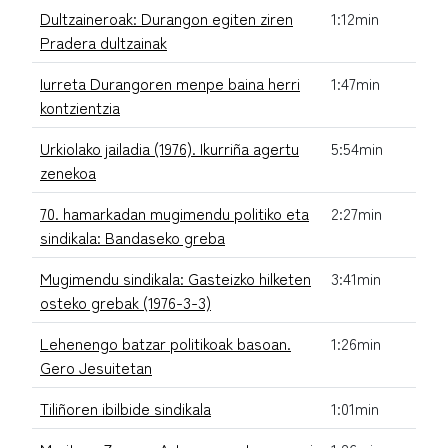
Dultzaineroak: Durangon egiten ziren
1:12min
Pradera dultzainak
Iurreta Durangoren menpe baina herri
1:47min
kontzientzia
Urkiolako jailadia (1976). Ikurriña agertu
5:54min
zenekoa
70. hamarkadan mugimendu politiko eta
2:27min
sindikala: Bandaseko greba
Mugimendu sindikala: Gasteizko hilketen
3:41min
osteko grebak (1976-3-3)
Lehenengo batzar politikoak basoan.
1:26min
Gero Jesuitetan
Tiliñoren ibilbide sindikala
1:01min