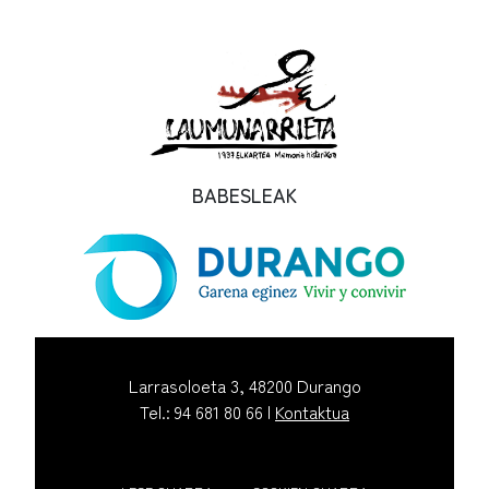
BABESLEAK
Larrasoloeta 3, 48200 Durango
Tel.: 94 681 80 66 |
Kontaktua