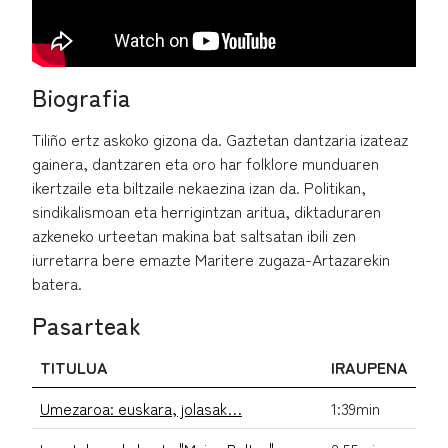
Biografia
Tiliño ertz askoko gizona da. Gaztetan dantzaria izateaz
gainera, dantzaren eta oro har folklore munduaren
ikertzaile eta biltzaile nekaezina izan da. Politikan,
sindikalismoan eta herrigintzan aritua, diktaduraren
azkeneko urteetan makina bat saltsatan ibili zen
iurretarra bere emazte Maritere zugaza-Artazarekin
batera.
Pasarteak
TITULUA
IRAUPENA
Umezaroa: euskara, jolasak…
1:39min