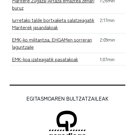
Maritere Zugaza-Artaza emaztea zenari
1:26min
buruz
Iurretako talde bortxaketa salatzeagatik
2:17min
Mariterek jasandakoak
EMK-ko militantzia. EHGAMen sorreran
2:09min
laguntzaile
EMK-koa izateagatik pasatakoak
1:07min
EGITASMOAREN BULTZATZAILEAK