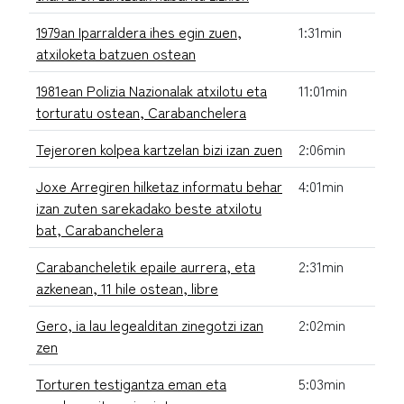
1979an Iparraldera ihes egin zuen,
1:31min
atxiloketa batzuen ostean
1981ean Polizia Nazionalak atxilotu eta
11:01min
torturatu ostean, Carabanchelera
Tejeroren kolpea kartzelan bizi izan zuen
2:06min
Joxe Arregiren hilketaz informatu behar
4:01min
izan zuten sarekadako beste atxilotu
bat, Carabanchelera
Carabancheletik epaile aurrera, eta
2:31min
azkenean, 11 hile ostean, libre
Gero, ia lau legealditan zinegotzi izan
2:02min
zen
Torturen testigantza eman eta
5:03min