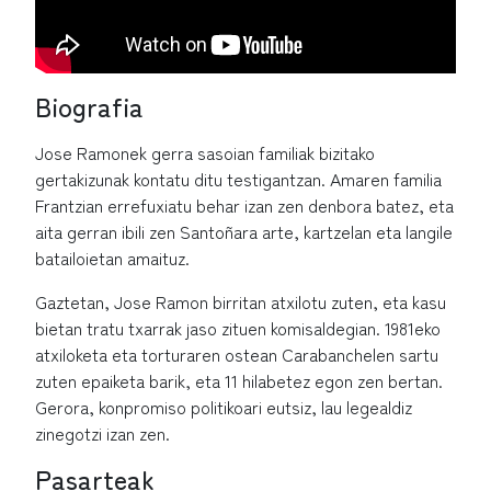
Biografia
Jose Ramonek gerra sasoian familiak bizitako
gertakizunak kontatu ditu testigantzan. Amaren familia
Frantzian errefuxiatu behar izan zen denbora batez, eta
aita gerran ibili zen Santoñara arte, kartzelan eta langile
batailoietan amaituz.
Gaztetan, Jose Ramon birritan atxilotu zuten, eta kasu
bietan tratu txarrak jaso zituen komisaldegian. 1981eko
atxiloketa eta torturaren ostean Carabanchelen sartu
zuten epaiketa barik, eta 11 hilabetez egon zen bertan.
Gerora, konpromiso politikoari eutsiz, lau legealdiz
zinegotzi izan zen.
Pasarteak