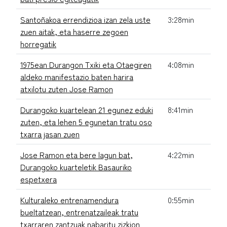
Santoñakoa errendizioa izan zela uste
3:28min
zuen aitak, eta haserre zegoen
horregatik
1975ean Durangon Txiki eta Otaegiren
4:08min
aldeko manifestazio baten harira
atxilotu zuten Jose Ramon
Durangoko kuartelean 21 egunez eduki
8:41min
zuten, eta lehen 5 egunetan tratu oso
txarra jasan zuen
Jose Ramon eta bere lagun bat,
4:22min
Durangoko kuarteletik Basauriko
espetxera
Kulturaleko entrenamendura
0:55min
bueltatzean, entrenatzaileak tratu
txarraren zantzuak nabaritu zizkion