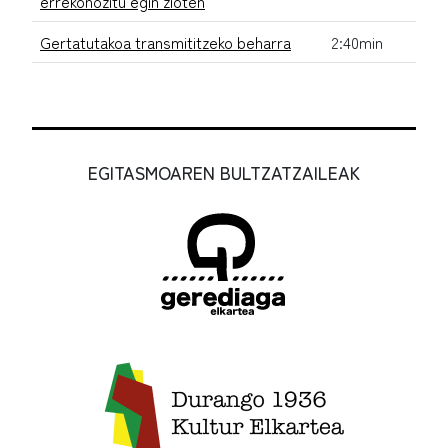
errekonozitu egin zioten
Gertatutakoa transmititzeko beharra
2:40min
EGITASMOAREN BULTZATZAILEAK