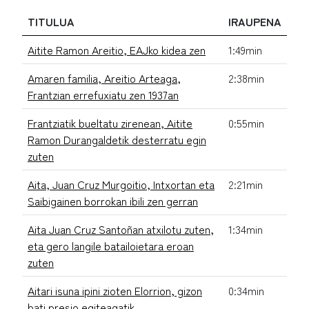
TITULUA
IRAUPENA
Aitite Ramon Areitio, EAJko kidea zen
1:49min
Amaren familia, Areitio Arteaga,
2:38min
Frantzian errefuxiatu zen 1937an
Frantziatik bueltatu zirenean, Aitite
0:55min
Ramon Durangaldetik desterratu egin
zuten
Aita, Juan Cruz Murgoitio, Intxortan eta
2:21min
Saibigainen borrokan ibili zen gerran
Aita Juan Cruz Santoñan atxilotu zuten,
1:34min
eta gero langile batailoietara eroan
zuten
Aitari isuna ipini zioten Elorrion, gizon
0:34min
bati presio egiteagatik