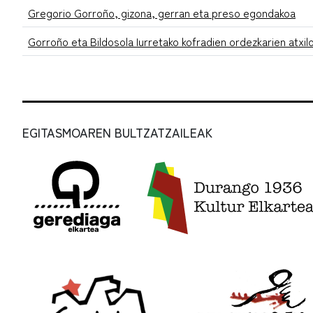
Gregorio Gorroño, gizona, gerran eta preso egondakoa
Gorroño eta Bildosola Iurretako kofradien ordezkarien atxil
EGITASMOAREN BULTZATZAILEAK