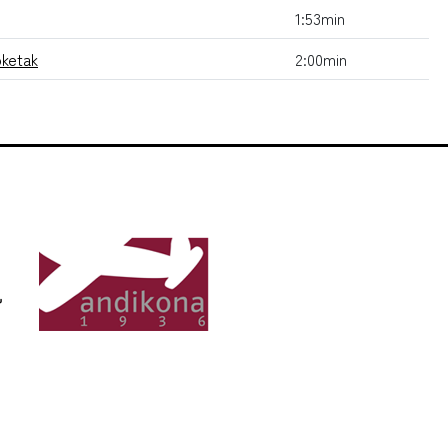
1:53min
oketak
2:00min