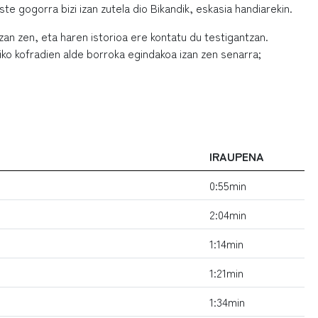
 gogorra bizi izan zutela dio Bikandik, eskasia handiarekin.
an zen, eta haren istorioa ere kontatu du testigantzan.
ko kofradien alde borroka egindakoa izan zen senarra;
IRAUPENA
0:55min
2:04min
1:14min
1:21min
1:34min