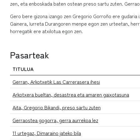
zen, eta enboskada baten ostean preso sartu zuten. Gerraoste
Gero bere gizona izango zen Gregorio Gorroño ere gudaria iz
Gainera, Iurreta Durangoren menpe egon zen urteetan, herri
horregatik ere atxilotua egon zen.
Pasarteak
TITULUA
Gerran, Arkotxetik Las Carrerasera ihesi
Arkotxera bueltan, desastrea eta amaren gaixotasuna
Aita, Gregorio Bikandi, preso sartu zuten
Gerraostea gogorra, gerra aurrekoa lez
11 urtegaz, Dimaraino jateko bila