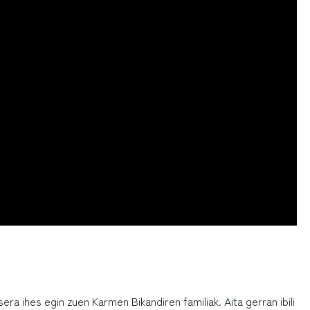
ra ihes egin zuen Karmen Bikandiren familiak. Aita gerran ibili