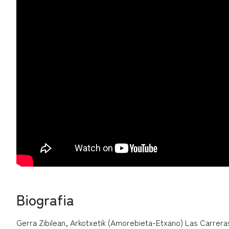
Biografia
Gerra Zibilean, Arkotxetik (Amorebieta-Etxano) Las Carrerase