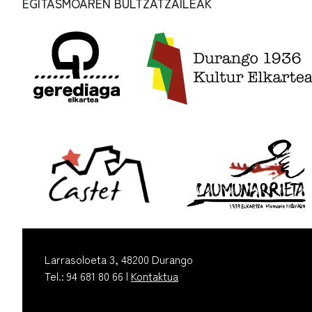
EGITASMOAREN BULTZATZAILEAK
Larrasoloeta 3, 48200 Durango
Tel.: 94 681 80 66 |
Kontaktua