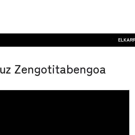
.
ELKAR
ruz Zengotitabengoa