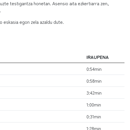
uzte testigantza honetan. Asensio aita ezkertiarra zen,
.
ko eskasia egon zela azaldu dute.
IRAUPENA
0:54min
0:58min
3:42min
1:00min
0:31min
1:28min