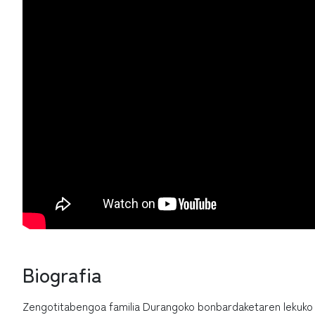
Biografia
Zengotitabengoa familia Durangoko bonbardaketaren lekuko i