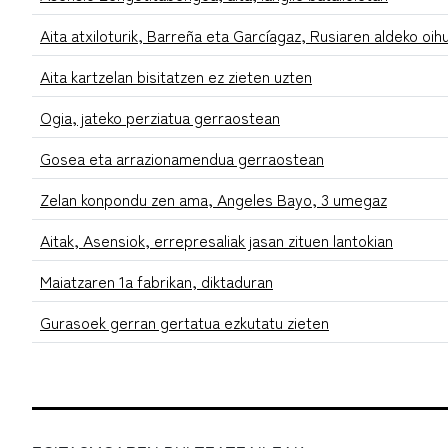
Aita atxiloturik, Barreña eta Garcíagaz, Rusiaren aldeko oih
Aita kartzelan bisitatzen ez zieten uzten
Ogia, jateko perziatua gerraostean
Gosea eta arrazionamendua gerraostean
Zelan konpondu zen ama, Angeles Bayo, 3 umegaz
Aitak, Asensiok, errepresaliak jasan zituen lantokian
Maiatzaren 1a fabrikan, diktaduran
Gurasoek gerran gertatua ezkutatu zieten