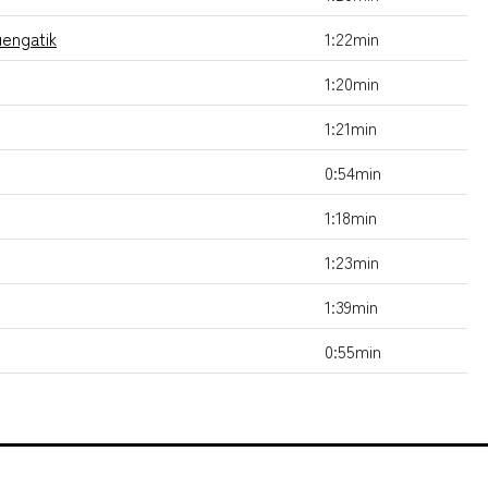
uengatik
1:22min
1:20min
1:21min
0:54min
1:18min
1:23min
1:39min
0:55min