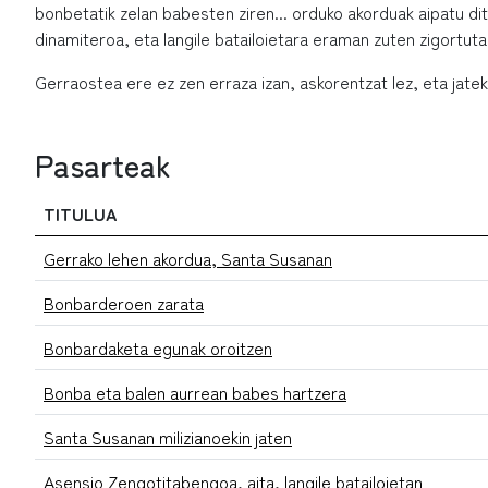
bonbetatik zelan babesten ziren... orduko akorduak aipatu dit
dinamiteroa, eta langile batailoietara eraman zuten zigortuta
Gerraostea ere ez zen erraza izan, askorentzat lez, eta jate
Pasarteak
TITULUA
Gerrako lehen akordua, Santa Susanan
Bonbarderoen zarata
Bonbardaketa egunak oroitzen
Bonba eta balen aurrean babes hartzera
Santa Susanan milizianoekin jaten
Asensio Zengotitabengoa, aita, langile batailoietan