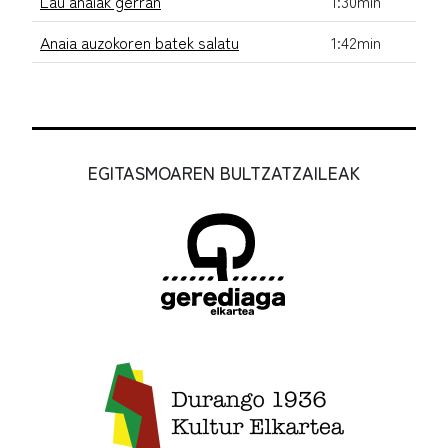
Lau anaiak gerran
1:30min
Anaia auzokoren batek salatu
1:42min
EGITASMOAREN BULTZATZAILEAK