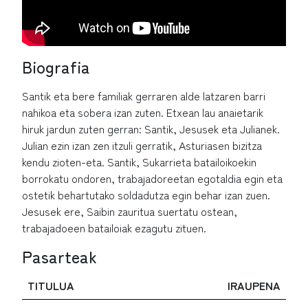
Biografia
Santik eta bere familiak gerraren alde latzaren barri
nahikoa eta sobera izan zuten. Etxean lau anaietarik
hiruk jardun zuten gerran: Santik, Jesusek eta Julianek.
Julian ezin izan zen itzuli gerratik, Asturiasen bizitza
kendu zioten-eta. Santik, Sukarrieta batailoikoekin
borrokatu ondoren, trabajadoreetan egotaldia egin eta
ostetik behartutako soldadutza egin behar izan zuen.
Jesusek ere, Saibin zauritua suertatu ostean,
trabajadoeen batailoiak ezagutu zituen.
Pasarteak
TITULUA
IRAUPENA