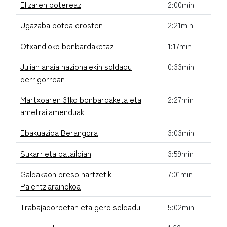
Elizaren botereaz
2:00min
Ugazaba botoa erosten
2:21min
Otxandioko bonbardaketaz
1:17min
Julian anaia nazionalekin soldadu
0:33min
derrigorrean
Martxoaren 31ko bonbardaketa eta
2:27min
ametrailamenduak
Ebakuazioa Berangora
3:03min
Sukarrieta batailoian
3:59min
Galdakaon preso hartzetik
7:01min
Palentziarainokoa
Trabajadoreetan eta gero soldadu
5:02min