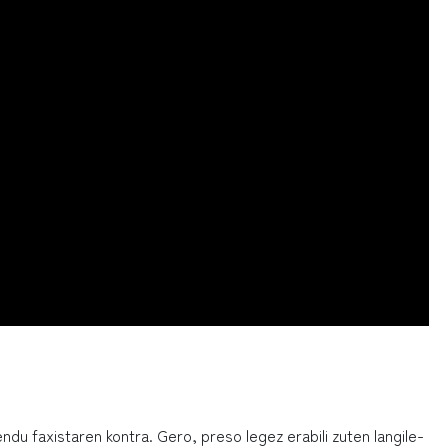
ndu faxistaren kontra. Gero, preso legez erabili zuten langile-