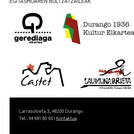
EGITASMOAREN BULTZATZAILEAK
Larrasoloeta 3, 48200 Durango
Tel.: 94 681 80 66 |
Kontaktua