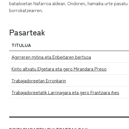
batailoietan Nafarroa aldean. Ondoren, hamaika urte pasatu
borrokatzearren.
Pasarteak
TITULUA
Agirreren mitina eta Enbeitaren bertsoa
Kinto altxatu Elgetara eta gero Mirandara Preso
Trabajadoreetan Erronkarin
Trabajadoreetatik Larrinagara eta gero Frantziara ihes