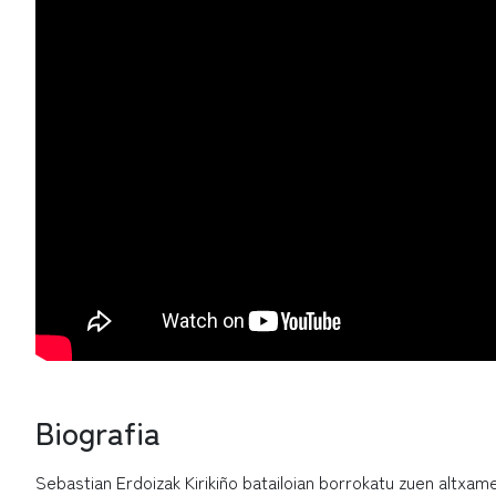
Biografia
Sebastian Erdoizak Kirikiño batailoian borrokatu zuen altxame