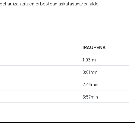
 behar izan zituen erbestean askatasunaren alde
IRAUPENA
1:03min
3:01min
2:44min
3:57min