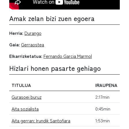
Amak zelan bizi zuen egoera
Herria:
Durango
Gaia:
Gerraostea
Elkarrizketatua:
Fernando Garcia Marmol
Hizlari honen pasarte gehiago
TITULUA
IRAUPENA
Gurasoei buruz
2:17min
Aita sozialista
0:45min
Aita gerran: Irundik Santoñara
1:53min