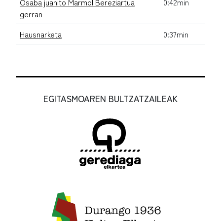
Osaba juanito Marmol Bereziartua
0:42min
gerran
Hausnarketa
0:37min
EGITASMOAREN BULTZATZAILEAK