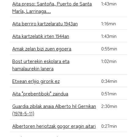
Aita preso: Santoña, Puerto de Santa
1:43min
María, Larrinaga…
Aita berriro kartzelaratu 1943an
1:16min
Aita kartzelatik irten 1944an
1:43min
Amak zelan bizi zuen egoera
0:55min
Bost urterekin eskolara eta
1:02min
hamalaurekin lanera
Etxean erlijio girorik ez
0:34min
Aita "prebentiboki" zaindua
0:51min
Guardia zibilak anaia Alberto hil Gernikan
2:30min
(1978-5-11)
Albertoren heriotzak gogor eragin aitari
0:27min