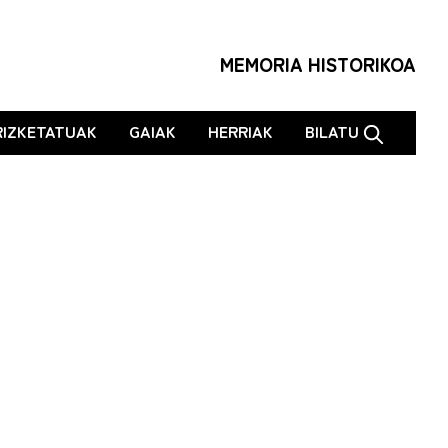
MEMORIA HISTORIKOA
RIZKETATUAK
GAIAK
HERRIAK
BILATU