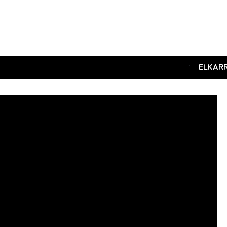
.
ELKAR