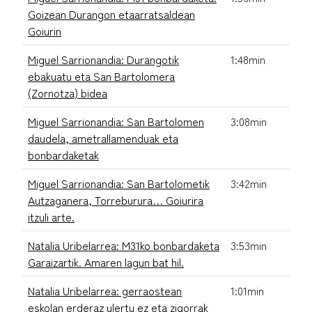
Goizean Durangon etaarratsaldean
Goiurin
Miguel Sarrionandia: Durangotik
1:48min
ebakuatu eta San Bartolomera
(Zornotza) bidea
Miguel Sarrionandia: San Bartolomen
3:08min
daudela, ametrallamenduak eta
bonbardaketak
Miguel Sarrionandia: San Bartolometik
3:42min
Autzaganera, Torreburura… Goiurira
itzuli arte.
Natalia Uribelarrea: M31ko bonbardaketa
3:53min
Garaizartik. Amaren lagun bat hil.
Natalia Uribelarrea: gerraostean
1:01min
eskolan erderaz ulertu ez eta zigorrak