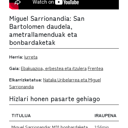
Miguel Sarrionandia: San
Bartolomen daudela,
ametrallamenduak eta
bonbardaketak
Herria:
Iurreta
Gaia:
Ebakuazioa, erbestea eta itzulera
Frentea
Elkarrizketatua:
Natalia Uribelarrea eta Miguel
Sarrionandia
Hizlari honen pasarte gehiago
TITULUA
IRAUPENA
Miguel Sarrionandia: M31 bonbardaketa.
1:56min