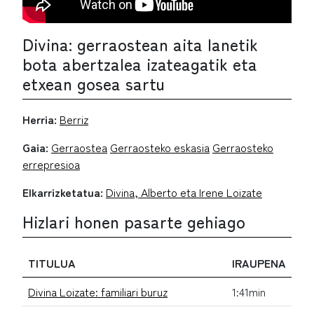
Divina: gerraostean aita lanetik
bota abertzalea izateagatik eta
etxean gosea sartu
Herria:
Berriz
Gaia:
Gerraostea
Gerraosteko eskasia
Gerraosteko
errepresioa
Elkarrizketatua:
Divina, Alberto eta Irene Loizate
Hizlari honen pasarte gehiago
TITULUA
IRAUPENA
Divina Loizate: familiari buruz
1:41min