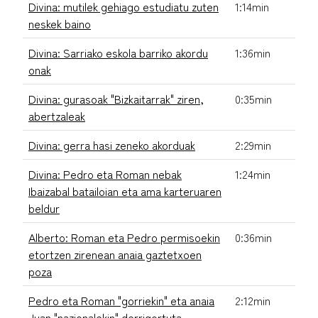
Divina: mutilek gehiago estudiatu zuten
1:14min
neskek baino
Divina: Sarriako eskola barriko akordu
1:36min
onak
Divina: gurasoak "Bizkaitarrak" ziren,
0:35min
abertzaleak
Divina: gerra hasi zeneko akorduak
2:29min
Divina: Pedro eta Roman nebak
1:24min
Ibaizabal batailoian eta ama karteruaren
beldur
Alberto: Roman eta Pedro permisoekin
0:36min
etortzen zirenean anaia gaztetxoen
poza
Pedro eta Roman "gorriekin" eta anaia
2:12min
Juan "nazionalekin" derrigortuta