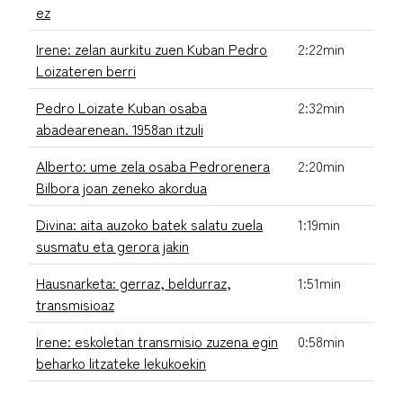
ez
Irene: zelan aurkitu zuen Kuban Pedro
2:22min
Loizateren berri
Pedro Loizate Kuban osaba
2:32min
abadearenean. 1958an itzuli
Alberto: ume zela osaba Pedrorenera
2:20min
Bilbora joan zeneko akordua
Divina: aita auzoko batek salatu zuela
1:19min
susmatu eta gerora jakin
Hausnarketa: gerraz, beldurraz,
1:51min
transmisioaz
Irene: eskoletan transmisio zuzena egin
0:58min
beharko litzateke lekukoekin