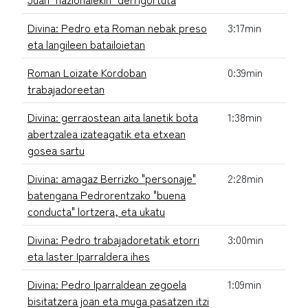
Divina: Pedro eta Roman nebak preso
3:17min
eta langileen batailoietan
Roman Loizate Kordoban
0:39min
trabajadoreetan
Divina: gerraostean aita lanetik bota
1:38min
abertzalea izateagatik eta etxean
gosea sartu
Divina: amagaz Berrizko "personaje"
2:28min
batengana Pedrorentzako "buena
conducta" lortzera, eta ukatu
Divina: Pedro trabajadoretatik etorri
3:00min
eta laster Iparraldera ihes
Divina: Pedro Iparraldean zegoela
1:09min
bisitatzera joan eta muga pasatzen itzi