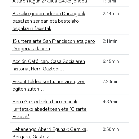
Aitaren lagun zirkulua EAJko jendea
1:13min
Bizkaiko gobernadorea Durangotik
2:44min
pasatzen zenean eta bestelako
ospakizun faxistak
15 urtera arte San Franciscon eta gero
2:11min
Drogeriara lanera
Acción Católican, Casa Socialaren
6:45min
historia, Herri Gaztedi…
Eskaut taldea sortu: nor ziren, zer
7:23min
egiten zuten…
Herri Gaztedirekin harremanak
4:37min
Iurrtetako abadetxean eta "Gizarte
Eskolak"
Lehenengo Aberri Egunak: Gernika,
0:50min
Bergara, Gasteiz…