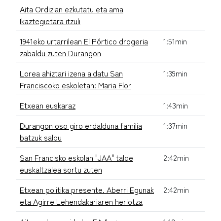
Aita Ordizian ezkutatu eta ama
Ikaztegietara itzuli
1941eko urtarrilean El Pórtico drogeria
1:51min
zabaldu zuten Durangon
Lorea ahiztari izena aldatu San
1:39min
Franciscoko eskoletan: Maria Flor
Etxean euskaraz
1:43min
Durangon oso giro erdalduna familia
1:37min
batzuk salbu
San Francisko eskolan "JAA" talde
2:42min
euskaltzalea sortu zuten
Etxean politika presente. Aberri Egunak
2:42min
eta Agirre Lehendakariaren heriotza