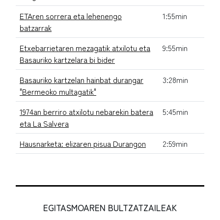
ETAren sorrera eta lehenengo
1:55min
batzarrak
Etxebarrietaren mezagatik atxilotu eta
9:55min
Basauriko kartzelara bi bider
Basauriko kartzelan hainbat durangar
3:28min
"Bermeoko multagatik"
1974an berriro atxilotu nebarekin batera
5:45min
eta La Salvera
Hausnarketa: elizaren pisua Durangon
2:59min
EGITASMOAREN BULTZATZAILEAK