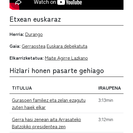
Etxean euskaraz
Herria:
Durango
Gaia:
Gerraostea
Euskara debekatuta
Elkarrizketatua:
Maite Agirre Lazkano
Hizlari honen pasarte gehiago
TITULUA
IRAUPENA
Gurasoen familiez eta zelan ezagutu
3:13min
zuten haiek elkar
Gerra hasi zenean aita Arrasateko
3:12min
Batzokiko presidentea zen