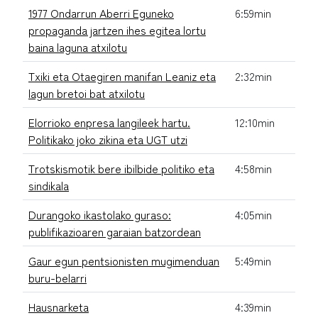
1977 Ondarrun Aberri Eguneko
6:59min
propaganda jartzen ihes egitea lortu
baina laguna atxilotu
Txiki eta Otaegiren manifan Leaniz eta
2:32min
lagun bretoi bat atxilotu
Elorrioko enpresa langileek hartu.
12:10min
Politikako joko zikina eta UGT utzi
Trotskismotik bere ibilbide politiko eta
4:58min
sindikala
Durangoko ikastolako guraso:
4:05min
publifikazioaren garaian batzordean
Gaur egun pentsionisten mugimenduan
5:49min
buru-belarri
Hausnarketa
4:39min