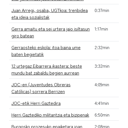
Juan Arregi, osaba, UGTkoa: trenbidea
0:37min
eta ideia sozialistak
Gerra amaitu eta sei urtera jaio isiltasun
1:17min
giro batean
Gerraosteko eskola: itoa baina ume
2:32min
baten begietatik
12 urtegaz Eibarrera ikastera: beste
3:32min
mundu bat zabaldu begien aurrean
JOC-en (Juventudes Obreras
4:09min
Católicas) sorrera Berrizen
JOC-etik Herri Gaztedira
4:41min
Herri Gaztediko militantzia eta bizipenak
6:50min
Burgosko prozesuko epaiketara joan
2:08min