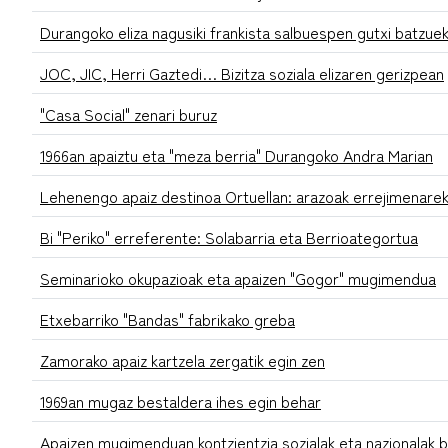
Durangoko eliza nagusiki frankista salbuespen gutxi batzuek
JOC, JIC, Herri Gaztedi… Bizitza soziala elizaren gerizpean
"Casa Social" zenari buruz
1966an apaiztu eta "meza berria" Durangoko Andra Marian
Lehenengo apaiz destinoa Ortuellan: arazoak errejimenarek
Bi "Periko" erreferente: Solabarria eta Berrioategortua
Seminarioko okupazioak eta apaizen "Gogor" mugimendua
Etxebarriko "Bandas" fabrikako greba
Zamorako apaiz kartzela zergatik egin zen
1969an mugaz bestaldera ihes egin behar
Apaizen mugimenduan kontzientzia sozialak eta nazionalak b