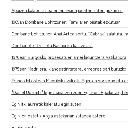
Apaizen kolaborazioa errepresioa jasaten zuten guztiekin
1969an Donibane Lohitzunen. Familiaren bisitak ezkutuan
Donibane Lohitzunen Anai Artea sortu. "Cabrak" salatuta, he
Donibanetik itzuli eta Basauriko kartzelara
1970ean Burgosko prozesatuen amei laguntzera Vatikanora
1975ean Madrilera, klandestinitatera, errepresioari buruzko 
Franco hil ostean Madrildik itzuli eta Egin-en sorreran eta 
"Daniel Udalaitz" legez sinatzen zuen Egin-en. Epaiketak, 
Egin itxi aurretik kaleratu egin zuten
Egin-en ostetik Argia astekarian zutabea astero
Hausnarketa