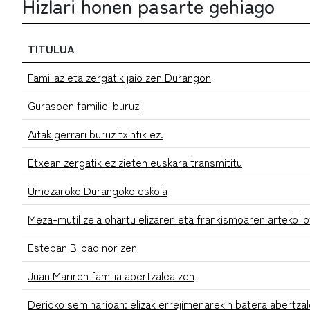
Hizlari honen pasarte gehiago
TITULUA
Familiaz eta zergatik jaio zen Durangon
Gurasoen familiei buruz
Aitak gerrari buruz txintik ez.
Etxean zergatik ez zieten euskara transmititu
Umezaroko Durangoko eskola
Meza-mutil zela ohartu elizaren eta frankismoaren arteko lo
Esteban Bilbao nor zen
Juan Mariren familia abertzalea zen
Derioko seminarioan: elizak errejimenarekin batera abertza