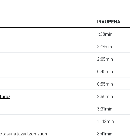
IRAUPENA
1:38min
3:19min
2:05min
0:48min
0:55min
turaz
2:50min
3:31min
1_12min
letasuna jazartzen zuen
8:41min