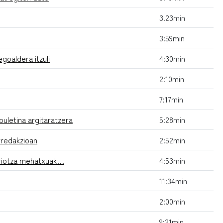
3.23min
3:59min
goaldera itzuli
4:30min
2:10min
7:17min
buletina argitaratzera
5:28min
erredakzioan
2:52min
heriotza mehatxuak…
4:53min
11:34min
2:00min
9:21min