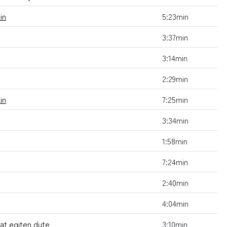
in
5:23min
3:37min
3:14min
2:29min
in
7:25min
3:34min
1:58min
7:24min
2:40min
4:04min
at egiten dute
3:10min