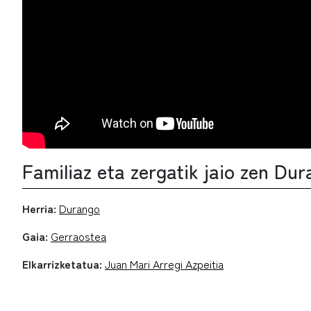
Familiaz eta zergatik jaio zen Du
Herria:
Durango
Gaia:
Gerraostea
Elkarrizketatua:
Juan Mari Arregi Azpeitia